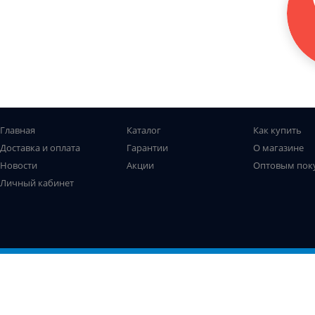
Главная
Каталог
Как купить
Доставка и оплата
Гарантии
О магазине
Новости
Акции
Оптовым пок
Личный кабинет
Все права защищены. © Рыболов-профи, 2009-2026
Не является публичной офертой
Использование файлов cookie