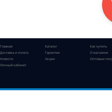
Главная
Каталог
Как купить
Доставка и оплата
Гарантии
О магазине
Новости
Акции
Оптовым пок
Личный кабинет
Все права защищены. © Рыболов-профи, 2009-2026
Не является публичной офертой
Использование файлов cookie