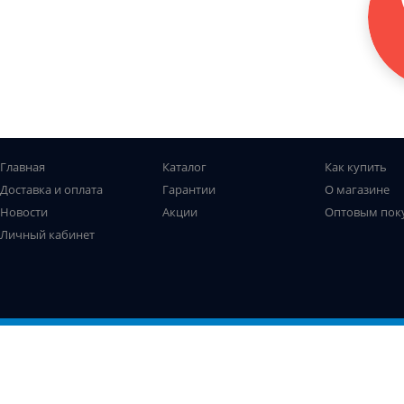
Главная
Каталог
Как купить
Доставка и оплата
Гарантии
О магазине
Новости
Акции
Оптовым пок
Личный кабинет
Все права защищены. © Рыболов-профи, 2009-2026
Не является публичной офертой
Использование файлов cookie