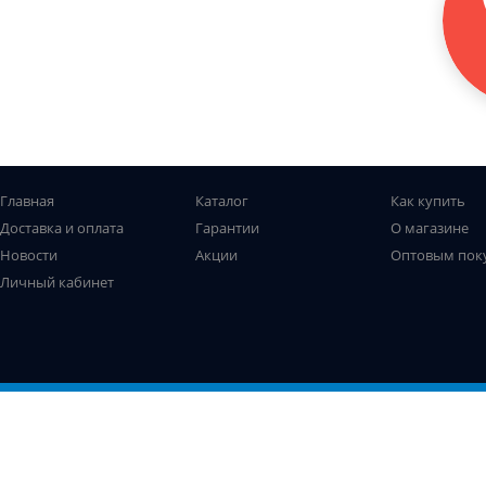
Главная
Каталог
Как купить
Доставка и оплата
Гарантии
О магазине
Новости
Акции
Оптовым пок
Личный кабинет
Все права защищены. © Рыболов-профи, 2009-2026
Не является публичной офертой
Использование файлов cookie