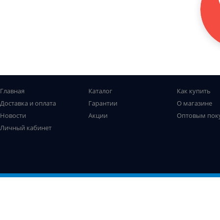
Главная
Каталог
Как купить
Доставка и оплата
Гарантии
О магазине
Новости
Акции
Оптовым пок
Личный кабинет
Все права защищены. © Рыболов-профи, 2009-2026
Не является публичной офертой
Использование файлов cookie