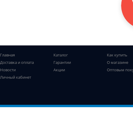
Главная
Каталог
Как купить
Доставка и оплата
Гарантии
О магазине
Новости
Акции
Оптовым пок
Личный кабинет
Все права защищены. © Рыболов-профи, 2009-2026
Не является публичной офертой
Использование файлов cookie